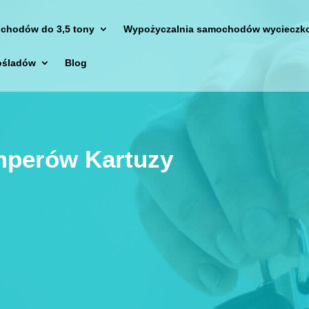
chodów do 3,5 tony
Wypożyczalnia samochodów wycieczk
ośladów
Blog
mperów Kartuzy