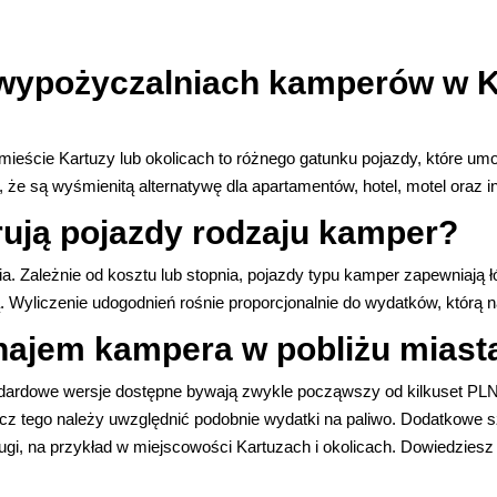
 wypożyczalniach kamperów w K
eście Kartuzy lub okolicach to różnego gatunku pojazdy, które umoż
 że są wyśmienitą alternatywę dla apartamentów, hotel, motel oraz i
rują pojazdy rodzaju kamper?
ia. Zależnie od kosztu lub stopnia, pojazdy typu kamper zapewniają
ą. Wyliczenie udogodnień rośnie proporcjonalnie do wydatków, którą 
najem kampera w pobliżu miasta
dardowe wersje dostępne bywają zwykle począwszy od kilkuset PLN 
rócz tego należy uwzględnić podobnie wydatki na paliwo. Dodatkowe 
gi, na przykład w miejscowości Kartuzach i okolicach. Dowiedziesz 